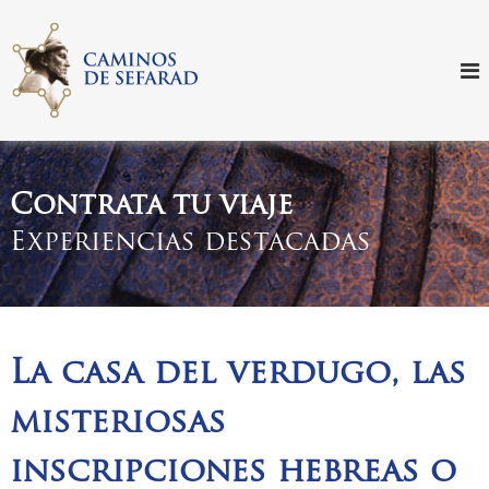
S
k
i
p
t
o
c
o
Contrata tu viaje
n
Experiencias destacadas
t
e
n
t
La casa del verdugo, las
misteriosas
inscripciones hebreas o