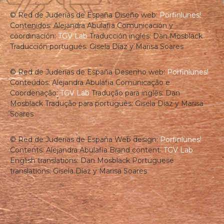
© Red de Juderías de España
Diseño web:
Porfinlunes!
Contenidos: Alejandra Abulafia
Comunicación y
coordinación:
TGV Lab
Traducción inglés: Dan Mosblack
Traducción portugués: Gisela Díaz y Marisa Soares
© Red de Juderías de España
Desenho web:
Porfinlunes!
Conteúdos: Alejandra Abulafia
Comunicação e
Coordenação:
TGV Lab
Tradução para inglês: Dan
Mosblack
Tradução para português: Gisela Díaz y Marisa
Soares
© Red de Juderías de España
Web design:
Porfinlunes!
Contents: Alejandra Abulafia
Brand content:
TGV Lab
English translations: Dan Mosblack
Portuguese
translations: Gisela Díaz y Marisa Soares