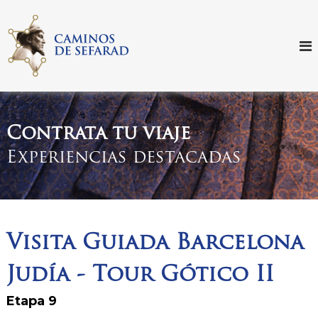
S
k
i
p
t
o
c
o
Contrata tu viaje
n
Experiencias destacadas
t
e
n
t
Visita Guiada Barcelona
Judía - Tour Gótico II
Etapa 9